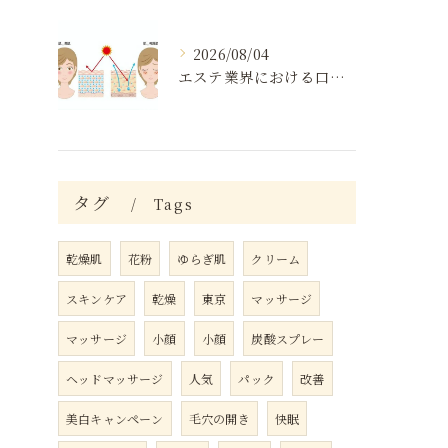
2026/08/04
エステ業界における口コミの効果分析
タグ
Tags
乾燥肌
花粉
ゆらぎ肌
クリーム
スキンケア
乾燥
東京
マッサージ
マッサージ
小顔
小顔
炭酸スプレー
ヘッドマッサージ
人気
パック
改善
美白キャンペーン
毛穴の開き
快眠