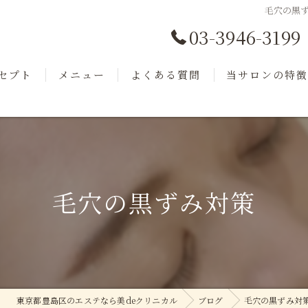
毛穴の黒
03-3946-3199
セプト
メニュー
よくある質問
当サロンの特
ッフ
商品紹介
フェイシャル
小顔
毛穴洗浄
毛穴の黒ずみ対策
美肌
リフトアップ
東京都豊島区のエステなら美deクリニカル
ブログ
毛穴の黒ずみ対