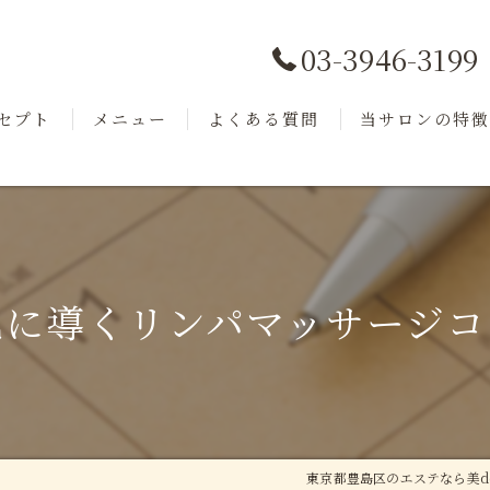
03-3946-3199
セプト
メニュー
よくある質問
当サロンの特
ッフ
商品紹介
フェイシャル
小顔
毛穴洗浄
肌に導くリンパマッサージコ
美肌
リフトアップ
東京都豊島区のエステなら美d