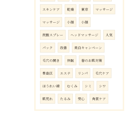
スキンケア
乾燥
東京
マッサージ
マッサージ
小顔
小顔
炭酸スプレー
ヘッドマッサージ
人気
パック
改善
美白キャンペーン
毛穴の開き
快眠
春のお肌対策
豊島区
エステ
リンパ
毛穴ケア
ほうれい線
むくみ
シミ
シワ
肌荒れ
たるみ
安心
角質ケア