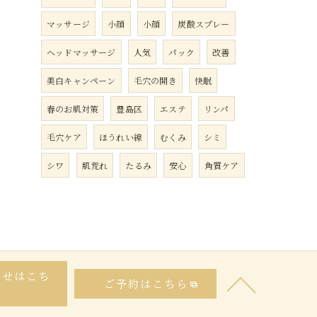
マッサージ
小顔
小顔
炭酸スプレー
ヘッドマッサージ
人気
パック
改善
美白キャンペーン
毛穴の開き
快眠
春のお肌対策
豊島区
エステ
リンパ
毛穴ケア
ほうれい線
むくみ
シミ
シワ
肌荒れ
たるみ
安心
角質ケア
わせはこち
ご予約はこちら
ら