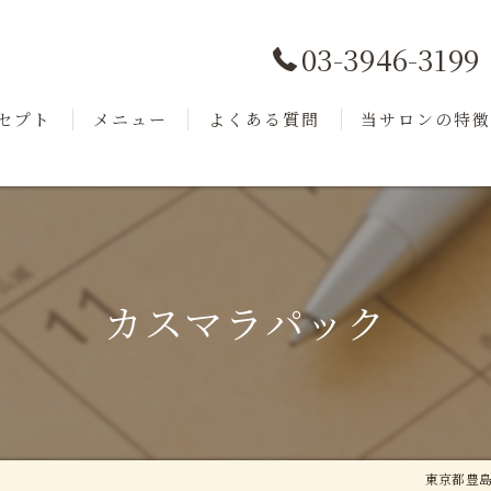
03-3946-3199
セプト
メニュー
よくある質問
当サロンの特
ッフ
商品紹介
フェイシャル
小顔
毛穴洗浄
カスマラパック
美肌
リフトアップ
東京都豊島