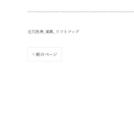
---------------------------------------------------------
毛穴洗浄
美肌
リフトアップ
< 前のページ