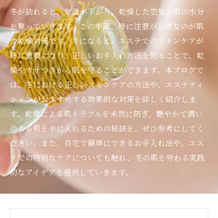
冬が訪れると、気温が下がり、乾燥した空気が肌の水分
を奪っていきます。この季節、特に注意が必要なのが肌
の乾燥対策です。冬になると、エステでのスキンケアが
特に重要になり、正しいお手入れ方法を知ることで、乾
燥やカサつきから肌を守ることができます。本ブログで
は、冬における正しいスキンケアの方法や、エステティ
シャンがおすすめする効果的な対策を詳しく紹介しま
す。乾燥による肌トラブルを未然に防ぎ、艶やかで潤い
のある肌を手に入れるための秘訣を、ぜひ参考にしてく
ださい。また、自宅で簡単にできるお手入れ法や、エス
テでの特別なケアについても触れ、冬の肌を労わる実践
的なアイデアを提供していきます。