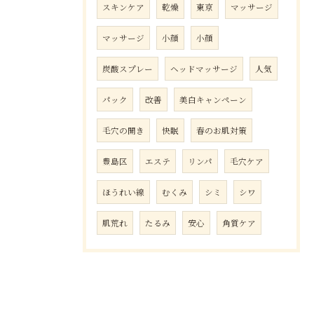
スキンケア
乾燥
東京
マッサージ
マッサージ
小顔
小顔
炭酸スプレー
ヘッドマッサージ
人気
パック
改善
美白キャンペーン
毛穴の開き
快眠
春のお肌対策
豊島区
エステ
リンパ
毛穴ケア
ほうれい線
むくみ
シミ
シワ
肌荒れ
たるみ
安心
角質ケア