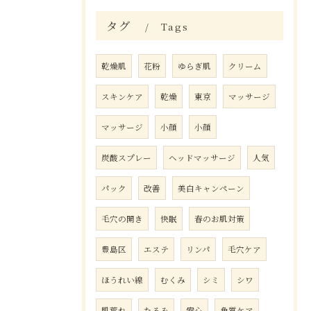
タグ
Tags
乾燥肌
花粉
ゆらぎ肌
クリーム
スキンケア
乾燥
東京
マッサージ
マッサージ
小顔
小顔
炭酸スプレー
ヘッドマッサージ
人気
パック
改善
美白キャンペーン
毛穴の開き
快眠
春のお肌対策
豊島区
エステ
リンパ
毛穴ケア
ほうれい線
むくみ
シミ
シワ
肌荒れ
たるみ
安心
角質ケア