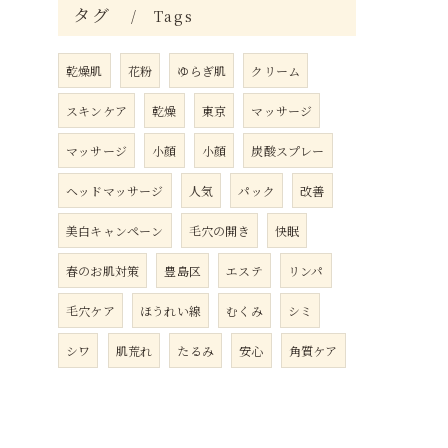
タグ
Tags
乾燥肌
花粉
ゆらぎ肌
クリーム
スキンケア
乾燥
東京
マッサージ
マッサージ
小顔
小顔
炭酸スプレー
ヘッドマッサージ
人気
パック
改善
美白キャンペーン
毛穴の開き
快眠
春のお肌対策
豊島区
エステ
リンパ
毛穴ケア
ほうれい線
むくみ
シミ
シワ
肌荒れ
たるみ
安心
角質ケア