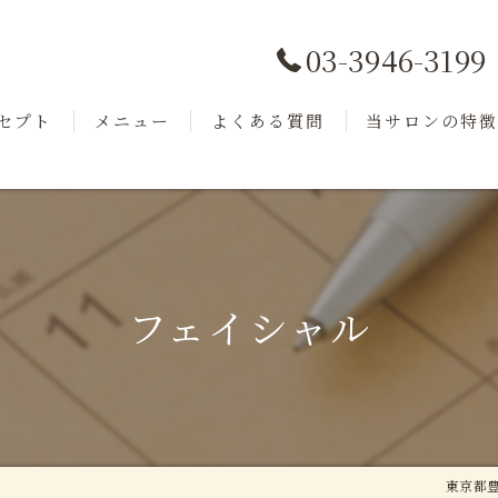
03-3946-3199
セプト
メニュー
よくある質問
当サロンの特
ッフ
商品紹介
フェイシャル
小顔
毛穴洗浄
フェイシャル
美肌
リフトアップ
東京都豊