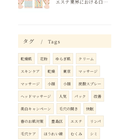
エステ業界における口コミの効果分析
タグ
Tags
乾燥肌
花粉
ゆらぎ肌
クリーム
スキンケア
乾燥
東京
マッサージ
マッサージ
小顔
小顔
炭酸スプレー
ヘッドマッサージ
人気
パック
改善
美白キャンペーン
毛穴の開き
快眠
春のお肌対策
豊島区
エステ
リンパ
毛穴ケア
ほうれい線
むくみ
シミ