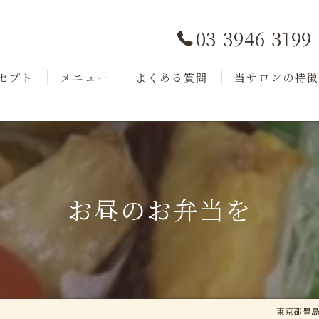
03-3946-3199
セプト
メニュー
よくある質問
当サロンの特
ッフ
商品紹介
フェイシャル
小顔
毛穴洗浄
お昼のお弁当を
美肌
リフトアップ
東京都豊島