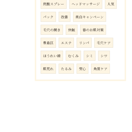
炭酸スプレー
ヘッドマッサージ
人気
パック
改善
美白キャンペーン
毛穴の開き
快眠
春のお肌対策
豊島区
エステ
リンパ
毛穴ケア
ほうれい線
むくみ
シミ
シワ
肌荒れ
たるみ
安心
角質ケア