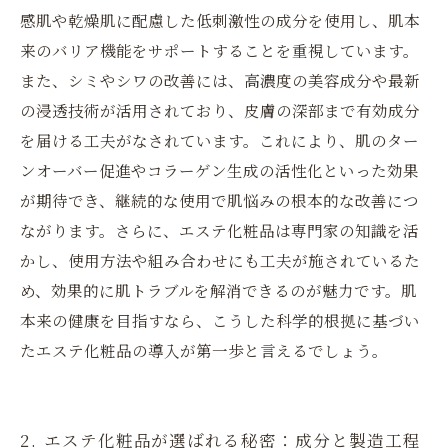
真価とは？
感肌や乾燥肌に配慮した低刺激性の成分を使用し、肌本
7. 肌トラブルに悩むあなたへ贈る、エステ化粧
来のバリア機能をサポートすることを重視しています。
品の魅力と効果
また、シミやシワの改善には、高濃度の美容成分や最新
の浸透技術が活用されており、皮膚の深部まで有効成分
を届ける工夫がなされています。これにより、肌のター
ンオーバー促進やコラーゲン生成の活性化といった効果
が期待でき、継続的な使用で肌悩みの根本的な改善につ
ながります。さらに、エステ化粧品は専門家の知識を活
かし、使用方法や組み合わせにも工夫が施されているた
め、効果的に肌トラブルを解消できるのが魅力です。肌
本来の健康を目指すなら、こうした科学的根拠に基づい
たエステ化粧品の導入が第一歩と言えるでしょう。
2. エステ化粧品が選ばれる秘密：成分と製造工程