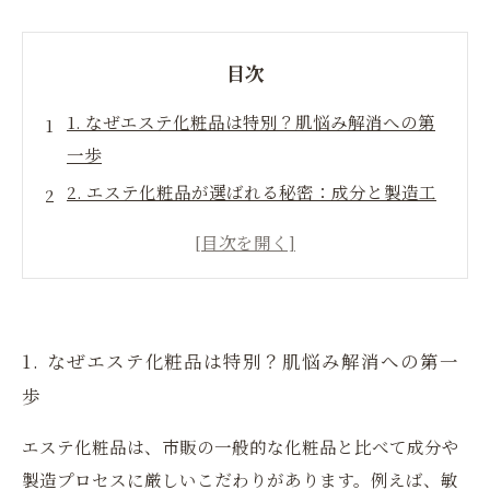
目次
1. なぜエステ化粧品は特別？肌悩み解消への第
一歩
2. エステ化粧品が選ばれる秘密：成分と製造工
程のこだわり
3. 敏感肌・乾燥・シミ・シワにどう効く？エス
テ化粧品の科学的アプローチ
4. 専門知識が光る！正しいエステ化粧品の選び
1. なぜエステ化粧品は特別？肌悩み解消への第一
方と使い方
歩
5. 美しい肌へのゴール：エステ化粧品で肌本来
の健康を取り戻す
エステ化粧品は、市販の一般的な化粧品と比べて成分や
6. 市販品との違いを徹底比較！エステ化粧品の
製造プロセスに厳しいこだわりがあります。例えば、敏