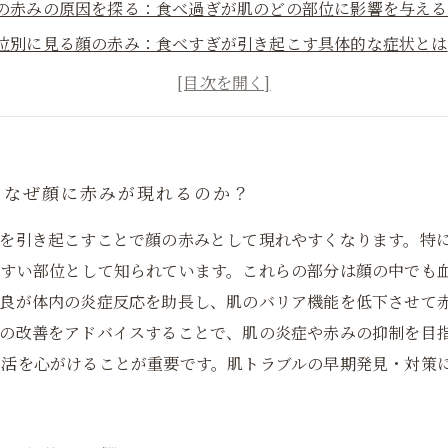
の赤みの原因を探る：食べ過ぎが肌のどの部位に影響を与える
位別に見る顔の赤み：食べすぎが引き起こす具体的な症状とは
ステの視点から解説する顔の赤み対策：食生活の改善がカギに
べすぎによる顔の赤みを克服する方法：美肌を取り戻すステッ
べすぎは顔だけでなく心まで影響？健康的な食習慣の重要性
の赤み解消で自信回復！食べ過ぎを見直して健やかな肌へ
：なぜ顔に赤みが現れるのか？
を引き起こすことで顔の赤みとして現れやすくなります。特
すい部位として知られています。これらの部分は顔の中でも
良が体内の炎症反応を助長し、肌のバリア機能を低下させて
の改善をアドバイスすることで、肌の炎症や赤みの抑制を目
活を心がけることが重要です。肌トラブルの早期発見・対策