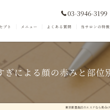
03-3946-3199
セプト
メニュー
よくある質問
当サロンの特
ッフ
商品紹介
フェイシャル
小顔
毛穴洗浄
すぎによる顔の赤みと部位
美肌
リフトアップ
東京都豊島区のエステなら美de