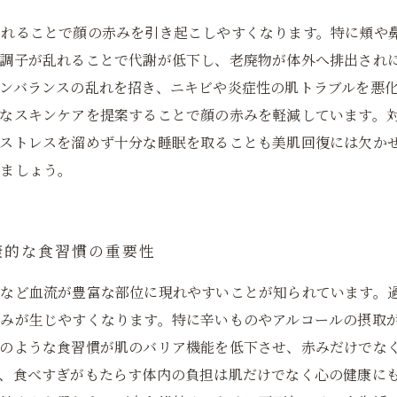
されることで顔の赤みを引き起こしやすくなります。特に頬や
の調子が乱れることで代謝が低下し、老廃物が体外へ排出され
ンバランスの乱れを招き、ニキビや炎症性の肌トラブルを悪
なスキンケアを提案することで顔の赤みを軽減しています。
、ストレスを溜めず十分な睡眠を取ることも美肌回復には欠か
しましょう。
康的な食習慣の重要性
額など血流が豊富な部位に現れやすいことが知られています。
みが生じやすくなります。特に辛いものやアルコールの摂取
このような食習慣が肌のバリア機能を低下させ、赤みだけでな
、食べすぎがもたらす体内の負担は肌だけでなく心の健康に