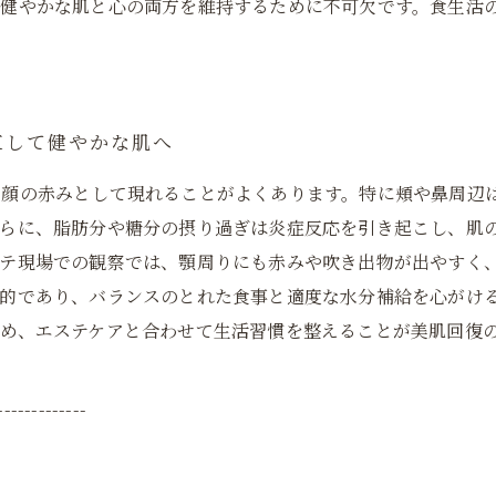
、健やかな肌と心の両方を維持するために不可欠です。食生活
直して健やかな肌へ
、顔の赤みとして現れることがよくあります。特に頬や鼻周辺
さらに、脂肪分や糖分の摂り過ぎは炎症反応を引き起こし、肌
ステ現場での観察では、顎周りにも赤みや吹き出物が出やすく
的であり、バランスのとれた食事と適度な水分補給を心がけ
め、エステケアと合わせて生活習慣を整えることが美肌回復
-------------