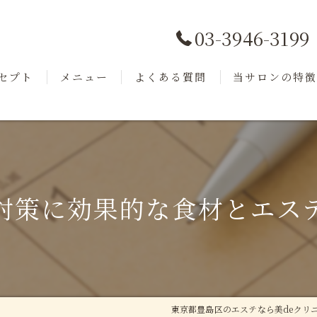
03-3946-3199
セプト
メニュー
よくある質問
当サロンの特
ッフ
商品紹介
フェイシャル
小顔
毛穴洗浄
対策に効果的な食材とエス
美肌
リフトアップ
東京都豊島区のエステなら美deクリ