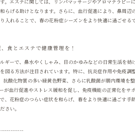
す。エステに関しては、リンパマッサージやアロマテラピー
和らげる助けとなります。さらに、血行促進により、鼻周辺
り入れることで、春の花粉症シーズンをより快適に過ごせる
策、食とエステで健康管理を！
レルギーで、鼻水やくしゃみ、目のかゆみなどの日常生活を妨
善を図る方法が注目されています。特に、抗炎症作用や免疫調
、抗酸化物質の多い緑黄色野菜、さらに乳酸菌が腸内環境を
ーが血行促進やストレス緩和を促し、免疫機能の正常化をサ
で、花粉症のつらい症状を和らげ、春をより快適に過ごす手
ください。
-------------