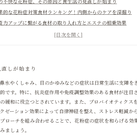
の不快な花粉症、その原因と食生活の見直しが始まり
果的な花粉症対策食材ランキング！内側からのケアを深掘り
疫力アップに繋がる食材の取り入れ方とエステの相乗効果
ステで得られるリラックス効果と体調管理のポイントとは？
べ物とエステのダブルケアで花粉症症状が和らいだ体験談
日の習慣にしたい！花粉症対策食材とエステ活用法のまとめ
年の春は快適に過ごすための花粉症対策、食とエステで健康管
見直しが始まり
。鼻水やくしゃみ、目のかゆみなどの症状は日常生活に支障を
的です。特に、抗炎症作用や免疫調整効果のある食材が注目
状の緩和に役立つとされています。また、プロバイオティクス
クゼーション効果によって自律神経を整え、ストレス軽減か
プローチを組み合わせることで、花粉症の症状を和らげる効
てみましょう。