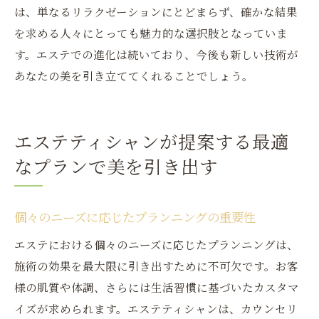
は、単なるリラクゼーションにとどまらず、確かな結果
を求める人々にとっても魅力的な選択肢となっていま
す。エステでの進化は続いており、今後も新しい技術が
あなたの美を引き立ててくれることでしょう。
エステティシャンが提案する最適
なプランで美を引き出す
個々のニーズに応じたプランニングの重要性
エステにおける個々のニーズに応じたプランニングは、
施術の効果を最大限に引き出すために不可欠です。お客
様の肌質や体調、さらには生活習慣に基づいたカスタマ
イズが求められます。エステティシャンは、カウンセリ