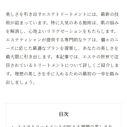
美しさを引き出すエステトリートメントには、最新の技
術が詰まっています。特に人気のある施術は、肌の悩み
を解消し、心地よいリラクゼーションをもたらします。
エステティシャンが提供する専門的なケアは、個々のニ
ーズに応じた最適なプランを提案し、あなたの美しさを
最大限に引き出します。本記事では、エステの世界で注
目されているトリートメントについて詳しくご紹介しま
す。理想の美しさを手に入れるための最初の一歩を踏み
出しましょう。
目次
エステトリートメントが叶える理想の美しさを