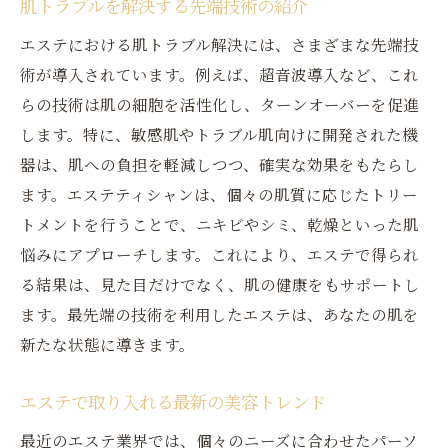
肌トラブルを解決する先端技術の紹介
エステにおける肌トラブル解決には、さまざまな先端技
術が導入されています。例えば、超音波導入など、これ
らの技術は肌の細胞を活性化し、ターンオーバーを促進
します。特に、敏感肌やトラブル肌向けに開発された機
器は、肌への負担を軽減しつつ、確実な効果をもたらし
ます。エステティシャンは、個々の肌質に応じたトリー
トメントを行うことで、ニキビやシミ、乾燥といった肌
悩みにアプローチします。これにより、エステで得られ
る結果は、見た目だけでなく、肌の健康をもサポートし
ます。最先端の技術を利用したエステは、あなたの肌を
新たな状態に導きます。
エステで取り入れる最新の美容トレンド
最近のエステ業界では、個々のニーズに合わせたパーソ