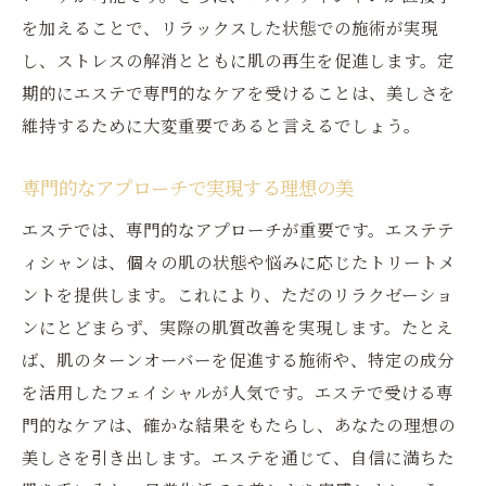
を加えることで、リラックスした状態での施術が実現
し、ストレスの解消とともに肌の再生を促進します。定
期的にエステで専門的なケアを受けることは、美しさを
維持するために大変重要であると言えるでしょう。
専門的なアプローチで実現する理想の美
エステでは、専門的なアプローチが重要です。エステテ
ィシャンは、個々の肌の状態や悩みに応じたトリートメ
ントを提供します。これにより、ただのリラクゼーショ
ンにとどまらず、実際の肌質改善を実現します。たとえ
ば、肌のターンオーバーを促進する施術や、特定の成分
を活用したフェイシャルが人気です。エステで受ける専
門的なケアは、確かな結果をもたらし、あなたの理想の
美しさを引き出します。エステを通じて、自信に満ちた