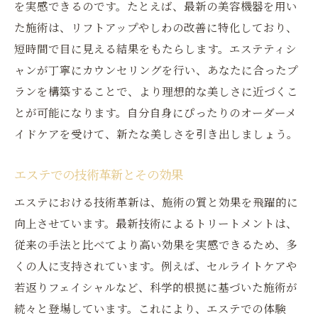
を実感できるのです。たとえば、最新の美容機器を用い
た施術は、リフトアップやしわの改善に特化しており、
短時間で目に見える結果をもたらします。エステティシ
ャンが丁寧にカウンセリングを行い、あなたに合ったプ
ランを構築することで、より理想的な美しさに近づくこ
とが可能になります。自分自身にぴったりのオーダーメ
イドケアを受けて、新たな美しさを引き出しましょう。
エステでの技術革新とその効果
エステにおける技術革新は、施術の質と効果を飛躍的に
向上させています。最新技術によるトリートメントは、
従来の手法と比べてより高い効果を実感できるため、多
くの人に支持されています。例えば、セルライトケアや
若返りフェイシャルなど、科学的根拠に基づいた施術が
続々と登場しています。これにより、エステでの体験