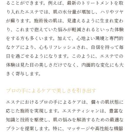
ることができます。例えば、最新のトリートメントを取
り入れたエステでは、肌の水分量が増加し、ハリやツヤ
が蘇ります。施術後の肌は、見違えるように生まれ変わ
り、これまで抱えていた悩みが軽減されるといった体験
をする方も多くいます。加えて、心地よい環境と専門的
なケアにより、心もリフレッシュされ、自信を持って毎
日を過ごせるようになります。このように、エステでの
体験は見た目の美しさだけでなく、内面的な変化にも大
きく寄与します。
プロの手によるケアで美しさを引き出す
エステにおけるプロの手によるケアは、個々の肌状態に
応じた施術を実現します。エステティシャンは、豊富な
知識と技術を駆使し、肌の悩みを解消するための最適な
プランを提案します。特に、マッサージや高性能な機器