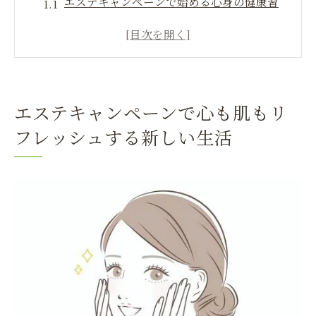
エステキャンペーンで始める心身の健康習
慣
エステで得られるリフレッシュ効果とは？
キャンペーンを活用した美肌への第一歩
エステティシャンとの対話で心のケアを
エステキャンペーンで心も肌もリ
エステキャンペーンで日常に活力をプラス
フレッシュする新しい生活
エステでのリラックスがもたらす変化
エステのプロ手技で叶える内面から輝く美しさ
プロの手技による美肌効果
エステで内面から輝く秘訣
エステキャンペーンで新たなエネルギーをチャ
ージ
エステで得るエネルギー補充の効果
キャンペーンを活用して心も充電