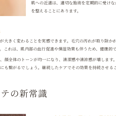
肌への近道は、適切な施術を定期的に受けな
を整えることにあります。
象
が大きく変わることを実感できます。毛穴の汚れが取り除か
。これは、肌内部の血行促進や保湿効果も伴うため、健康的
、顔全体のトーンが均一になり、清潔感や清涼感が増します
信にも繋がるでしょう。継続したケアでその効果を持続させる
ステの新常識