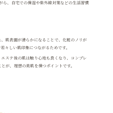
がら、自宅での保湿や紫外線対策などの生活習慣
れ、肌表面が滑らかになることで、化粧のノリが
で若々しい肌印象につながるためです。
。エステ後の肌は触り心地も良くなり、コンプレ
ことが、理想の美肌を保つポイントです。