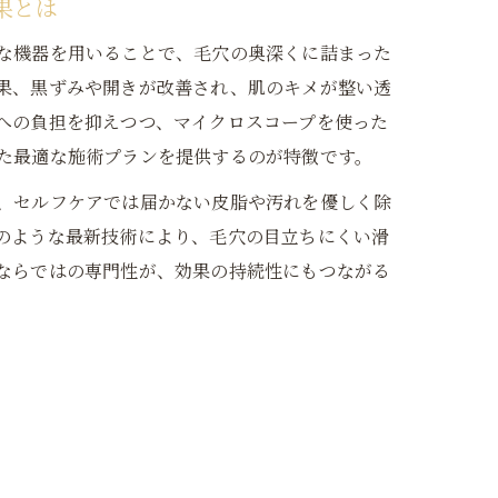
果とは
な機器を用いることで、毛穴の奥深くに詰まった
果、黒ずみや開きが改善され、肌のキメが整い透
への負担を抑えつつ、マイクロスコープを使った
た最適な施術プランを提供するのが特徴です。
、セルフケアでは届かない皮脂や汚れを優しく除
のような最新技術により、毛穴の目立ちにくい滑
ならではの専門性が、効果の持続性にもつながる