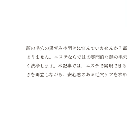
顔の毛穴の黒ずみや開きに悩んでいませんか？
ありません。エステならではの専門的な顔の毛
く洗浄します。本記事では、エステで実現できる
さを両立しながら、安心感のある毛穴ケアを求め