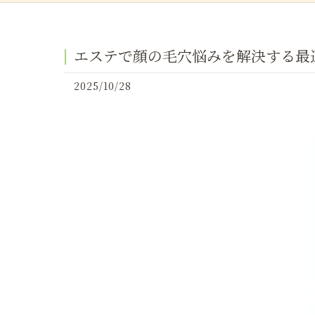
エステで顔の毛穴悩みを解決する最
2025/10/28