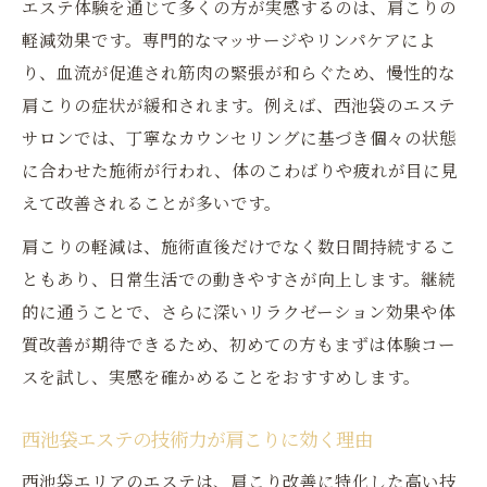
エステ体験を通じて多くの方が実感するのは、肩こりの
専門スタッフによる首肩集中ケアの魅力
軽減効果です。専門的なマッサージやリンパケアによ
定期的なエステ通いで得られる変化
り、血流が促進され筋肉の緊張が和らぐため、慢性的な
リラクゼーション重視なら西池袋の選択肢
肩こりの症状が緩和されます。例えば、西池袋のエステ
リラクゼーション特化エステの選び方
サロンでは、丁寧なカウンセリングに基づき個々の状態
肩こりに優しいエステのリラックス空間
に合わせた施術が行われ、体のこわばりや疲れが目に見
仕事帰りに通いやすいエステの特徴
えて改善されることが多いです。
口コミで支持されるリラクゼーション施術
肩こりの軽減は、施術直後だけでなく数日間持続するこ
女性が安心できるエステ環境のポイント
ともあり、日常生活での動きやすさが向上します。継続
首や肩の疲れに強いエステ技術とは
的に通うことで、さらに深いリラクゼーション効果や体
質改善が期待できるため、初めての方もまずは体験コー
肩こりエステで注目の専門技術とは
スを試し、実感を確かめることをおすすめします。
首肩集中ケアエステの手技と効果
リラクゼーション施術で首まわりもスッキ
西池袋エステの技術力が肩こりに効く理由
リ
西池袋エリアのエステは、肩こり改善に特化した高い技