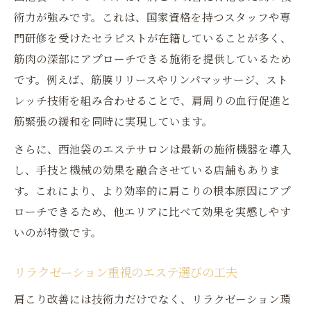
専門スタッフの技術が生む安心感
術力が強みです。これは、国家資格を持つスタッフや専
エステの技術力が疲労回復に役立つ理由
門研修を受けたセラピストが在籍していることが多く、
継続して通いたくなる西池袋エステの魅力
筋肉の深部にアプローチできる施術を提供しているため
エステ通いが続く理由と肩こり対策の効果
です。例えば、筋膜リリースやリンパマッサージ、スト
女性に選ばれる居心地の良いエステ環境
レッチ技術を組み合わせることで、肩周りの血行促進と
リラクゼーション効果でリピート率アップ
筋緊張の緩和を同時に実現しています。
専門スタッフがサポートする安心感
さらに、西池袋のエステサロンは最新の施術機器を導入
肩こり解消を目指す継続ケアのポイント
し、手技と機械の効果を融合させている店舗もありま
専門スタッフによるエステ施術の安心感
す。これにより、より効率的に肩こりの根本原因にアプ
ローチできるため、他エリアに比べて効果を実感しやす
専門スタッフ在籍エステの信頼ポイント
いのが特徴です。
首肩スペシャリストによる施術の流れ
エステ技術力と接客対応の両立が魅力
リラクゼーション重視のエステ選びの工夫
女性目線で安心できる施術環境づくり
肩こり改善には技術力だけでなく、リラクゼーション環
肩こり悩みに寄り添うスタッフの対応力