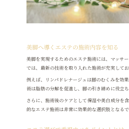
美脚へ導くエステの施術内容を知る
美脚を実現するためのエステ施術には、マッサー
では、最新の技術を取り入れた施術が充実してお
例えば、リンパドレナージュは脚のむくみを効果
術は脂肪の分解を促進し、脚の引き締めに役立ち
さらに、施術後のケアとして保湿や美白成分を
的なエステ施術は非常に効果的な選択肢となる