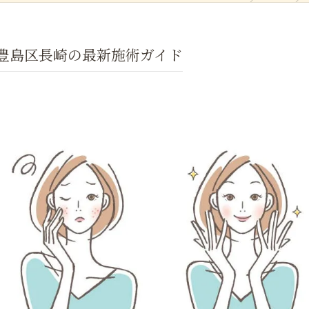
豊島区長崎の最新施術ガイド