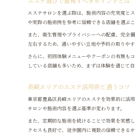
エステ選びで重視すべきポイントとは
エステサロンを選ぶ際は、施術内容の充実度と
や実際の施術例を参考に信頼できる店舗を選ぶこ
また、衛生管理やプライバシーへの配慮、完全
左右するため、通いやすい立地や予約の取りやす
さらに、初回体験メニューやクーポンの有無も
している店舗も多いため、まずは体験を通じて自
長崎エリアのエステ活用術と通うコツ
東京都豊島区長崎エリアのエステを効果的に活
サロンや施術内容を選ぶ基準が変わります。
また、定期的な施術を続けることで効果を実感し
クセスも良好で、徒歩圏内に複数の信頼できるサ