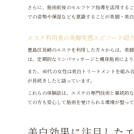
さらに、施術前後のセルフケア指導を活用するこ
での姿勢や保湿なども意識することが美脚・美白
エステ利用者の美脚実感エピソード紹
豊島区長崎のエステを利用した方々からは、美脚
は、定期的なリンパマッサージと痩身施術により
また、40代の女性は美白トリートメントを組み
が長続きしたと語っています。
これらの体験談は、エステの専門技術と継続的
ての方も安心して施術を受けられる環境が整って
美白効果に注目した