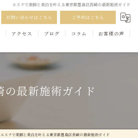
エステで美脚と美白を叶える東京都豊島区長崎の最新施術ガイド
お問い合わせはこちら
ご予約はこちら
徴
アクセス
ブログ
コラム
お客様の声
崎の最新施術ガイド
エステで美脚と美白を叶える東京都豊島区長崎の最新施術ガイド