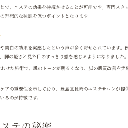
とで、エステの効果を持続させることが可能です。専門スタ
の理想的な状態を保つポイントとなります。
介
や美白の効果を実感したという声が多く寄せられています。例
、脚の軽さと見た目のすっきり感を感じるようになりました
合わせた施術で、肌のトーンが明るくなり、脚の肌質改善を実
なケアの重要性を示しており、豊島区長崎のエステサロンが提
いるのが特徴です。
エステの秘密