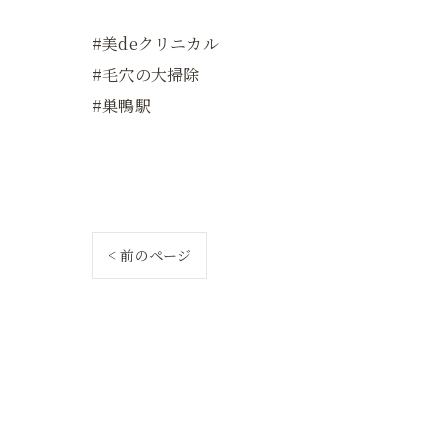
#美deクリニカル
#毛穴の大掃除
#巣鴨駅
< 前のページ