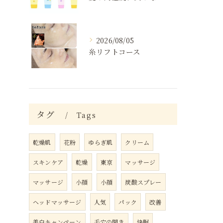
2026/08/05
糸リフトコース
タグ
Tags
乾燥肌
花粉
ゆらぎ肌
クリーム
スキンケア
乾燥
東京
マッサージ
マッサージ
小顔
小顔
炭酸スプレー
ヘッドマッサージ
人気
パック
改善
美白キャンペーン
毛穴の開き
快眠