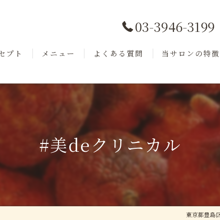
03-3946-3199
セプト
メニュー
よくある質問
当サロンの特
ッフ
商品紹介
フェイシャル
小顔
毛穴洗浄
#美deクリニカル
美肌
リフトアップ
東京都豊島