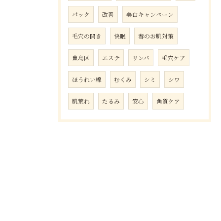
パック
改善
美白キャンペーン
毛穴の開き
快眠
春のお肌対策
豊島区
エステ
リンパ
毛穴ケア
ほうれい線
むくみ
シミ
シワ
肌荒れ
たるみ
安心
角質ケア