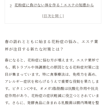
花粉症に負けない体を作る！エステの知恵から
学ぶ免疫力アップの食事法
花粉症対策に効果的な栄養素と食材の選び方、
エステの専門知識で徹底解説
毎日の食事に簡単に取り入れられる、肌も守る
春の訪れとともに始まる花粉症の悩み、エステ業
花粉症対策メニューの提案
界が注目する新たな対策とは？
内側からケアして肌も健康に！エステから始め
る花粉症対策の完結ガイド
春になると、花粉症に悩む方が増えます。エステ業界で
花粉の季節でも諦めない！おすすめの食事法で
も、肌トラブルや体調悪化の原因となる花粉症対策に注
快適な毎日を手に入れよう
目が集まっています。特に食事療法は、免疫力を高め、
エステの視点で選ぶ、花粉症対策に効くおすす
アレルギー症状を和らげるうえで重要な役割を果たしま
め食材とその理由
す。ビタミンCやE、オメガ3脂肪酸は抗酸化作用や抗炎
症作用があり、花粉症の症状軽減に役立つとされていま
す。さらに、発酵食品に含まれる乳酸菌は腸内環境を整