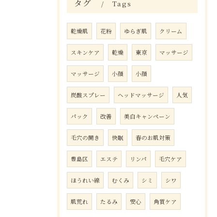
タグ
Tags
乾燥肌
花粉
ゆらぎ肌
クリーム
スキンケア
乾燥
東京
マッサージ
マッサージ
小顔
小顔
炭酸スプレー
ヘッドマッサージ
人気
パック
改善
美白キャンペーン
毛穴の開き
快眠
春のお肌対策
豊島区
エステ
リンパ
毛穴ケア
ほうれい線
むくみ
シミ
シワ
肌荒れ
たるみ
安心
角質ケア