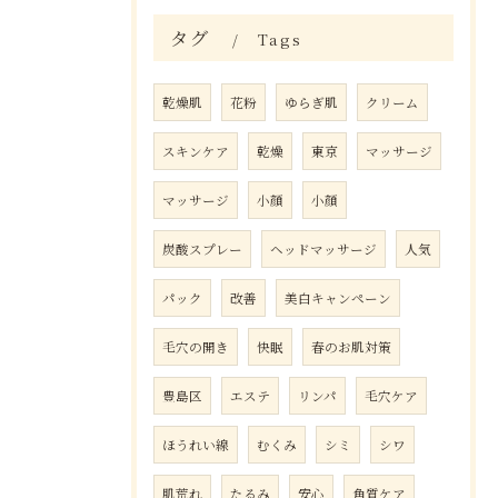
タグ
Tags
乾燥肌
花粉
ゆらぎ肌
クリーム
スキンケア
乾燥
東京
マッサージ
マッサージ
小顔
小顔
炭酸スプレー
ヘッドマッサージ
人気
パック
改善
美白キャンペーン
毛穴の開き
快眠
春のお肌対策
豊島区
エステ
リンパ
毛穴ケア
ほうれい線
むくみ
シミ
シワ
肌荒れ
たるみ
安心
角質ケア